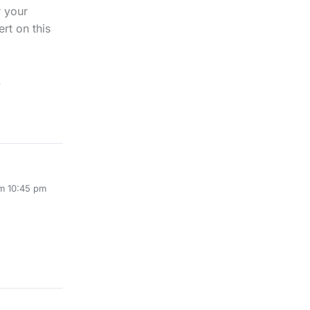
r your
rt on this
.
m 10:45 pm