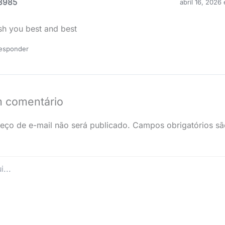
3985
abril 16, 2026
sh you best and best
esponder
m comentário
eço de e-mail não será publicado.
Campos obrigatórios s