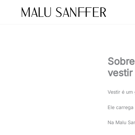
Ir
para
o
conteúdo
Sobre
vestir
Vestir é um
Ele carrega
Na Malu San