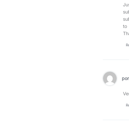
Ju
su
su
to
Th
R
po
Ver
R