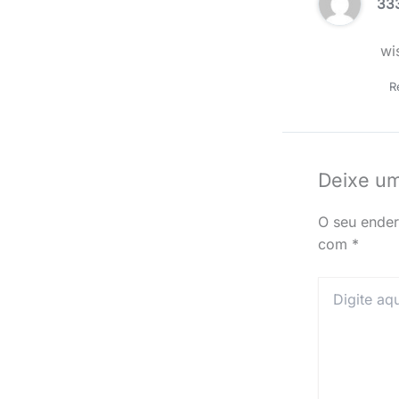
33
wi
R
Deixe u
O seu ender
com
*
Digite
aqui...