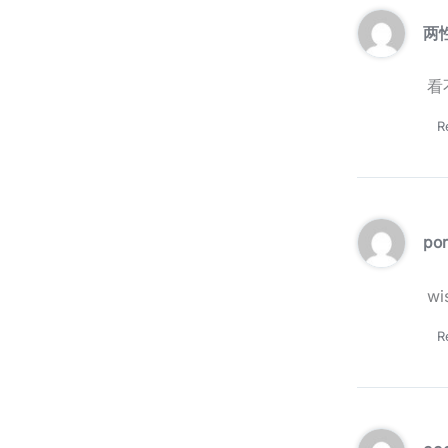
两
看
R
po
wi
R