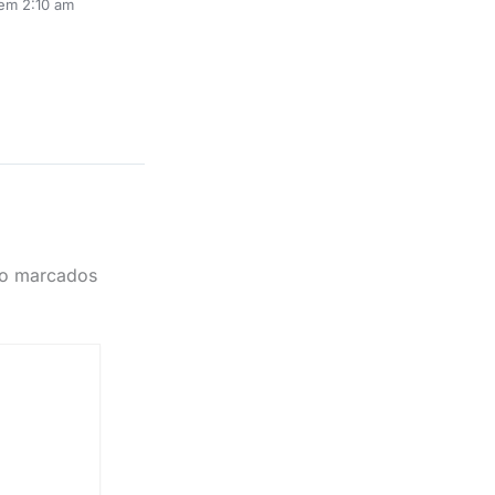
 em 2:10 am
ão marcados