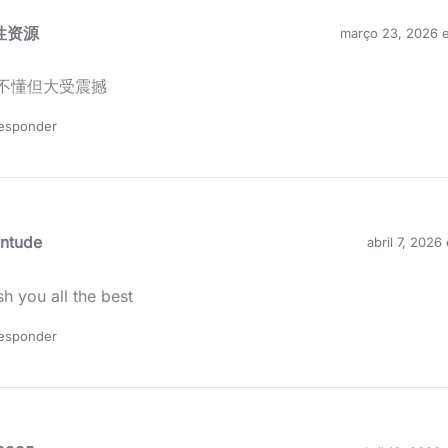
性资源
março 23, 2026 
不懂但大受震撼
esponder
rntude
abril 7, 2026
sh you all the best
esponder