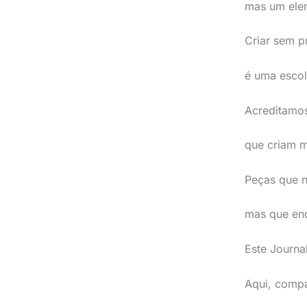
mas um elem
Criar sem p
é uma escol
Acreditamo
que criam m
Peças que n
mas que enc
Este Journa
Aqui, compa